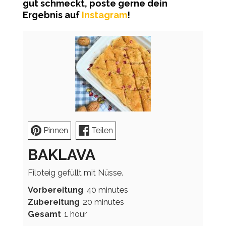
gut schmeckt, poste gerne dein
Ergebnis auf
Instagram
!
Pinnen
Teilen
BAKLAVA
Filoteig gefüllt mit Nüsse.
minutes
Vorbereitung
40
minutes
minutes
Zubereitung
20
minutes
hour
Gesamt
1
hour