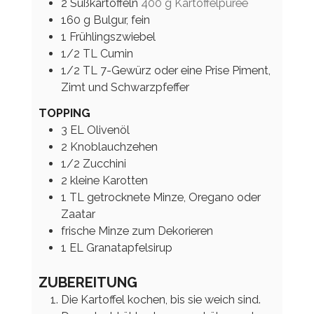
2
Süßkartoffeln
400 g Kartoffelpüree
160
g
Bulgur, fein
1
Frühlingszwiebel
1/2
TL
Cumin
1/2
TL
7-Gewürz oder eine Prise Piment,
Zimt und Schwarzpfeffer
TOPPING
3
EL
Olivenöl
2
Knoblauchzehen
1/2
Zucchini
2
kleine Karotten
1
TL
getrocknete Minze, Oregano oder
Zaatar
frische Minze zum Dekorieren
1
EL
Granatapfelsirup
ZUBEREITUNG
Die Kartoffel kochen, bis sie weich sind.