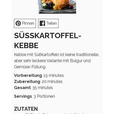
Pinnen
Teilen
SÜSSKARTOFFEL-K
EBBE
Kebbe mit Süßkartoffeln ist keine traditionelle,
aber sehr leckere Variante mit Bulgur und
Gemüse-Füllung.
minutes
Vorbereitung
15
minutes
minutes
Zubereitung
20
minutes
minutes
Gesamt
35
minutes
Servings
3
Portionen
ZUTATEN