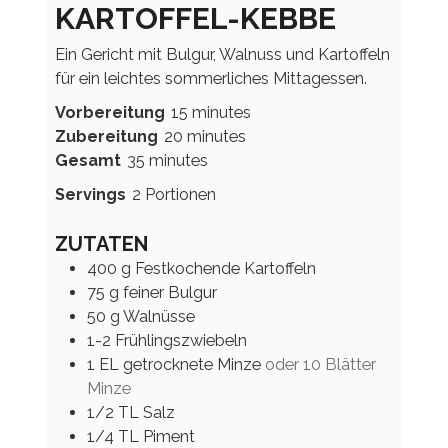
KARTOFFEL-KEBBE
Ein Gericht mit Bulgur, Walnuss und Kartoffeln
für ein leichtes sommerliches Mittagessen.
minutes
Vorbereitung
15
minutes
minutes
Zubereitung
20
minutes
minutes
Gesamt
35
minutes
Servings
2
Portionen
ZUTATEN
400
g
Festkochende Kartoffeln
75
g
feiner Bulgur
50
g
Walnüsse
1-2
Frühlingszwiebeln
1
EL
getrocknete Minze
oder 10 Blätter
Minze
1/2
TL
Salz
1/4
TL
Piment