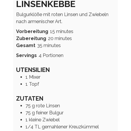
LINSENKEBBE
Bulgurklöße mit roten Linsen und Zwiebeln
nach armenischer Art.
minutes
Vorbereitung
15
minutes
minutes
Zubereitung
20
minutes
minutes
Gesamt
35
minutes
Servings
4
Portionen
UTENSILIEN
1 Mixer
1 Topf
ZUTATEN
75
g
rote Linsen
75
g
feiner Bulgur
1
kleine Zwiebel
1/4
TL
gemahlener Kreuzkümmel