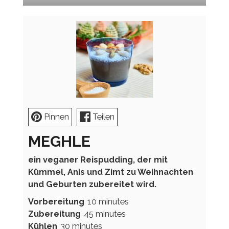
Pinnen
Teilen
MEGHLE
ein veganer Reispudding, der mit
Kümmel, Anis und Zimt zu Weihnachten
und Geburten zubereitet wird.
minutes
Vorbereitung
10
minutes
minutes
Zubereitung
45
minutes
minutes
Kühlen
30
minutes