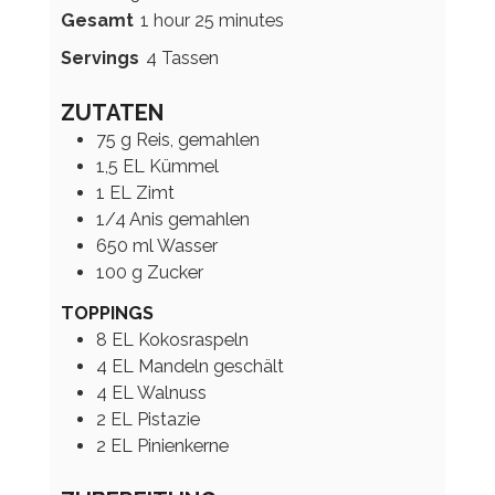
hour
minutes
Gesamt
1
hour
25
minutes
Servings
4
Tassen
ZUTATEN
75
g
Reis, gemahlen
1,5
EL
Kümmel
1
EL
Zimt
1/4
Anis gemahlen
650
ml
Wasser
100
g
Zucker
TOPPINGS
8
EL
Kokosraspeln
4
EL
Mandeln geschält
4
EL
Walnuss
2
EL
Pistazie
2
EL
Pinienkerne